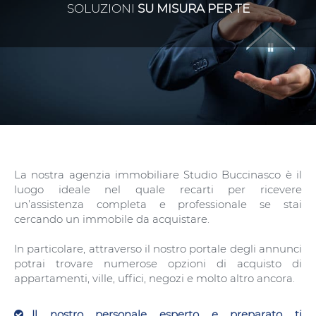
SOLUZIONI
SU MISURA PER TE
La nostra agenzia immobiliare Studio Buccinasco è il
luogo ideale nel quale recarti per ricevere
un’assistenza completa e professionale se stai
cercando un immobile da acquistare.
In particolare, attraverso il nostro portale degli annunci
potrai trovare numerose opzioni di acquisto di
appartamenti, ville, uffici, negozi e molto altro ancora.
Il nostro personale esperto e preparato ti